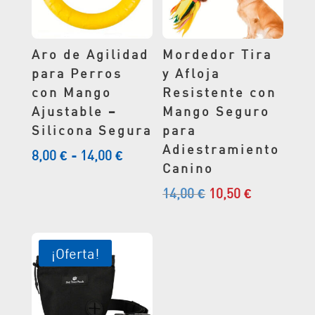
Aro de Agilidad
Mordedor Tira
para Perros
y Afloja
con Mango
Resistente con
Ajustable –
Mango Seguro
Silicona Segura
para
Adiestramiento
Rango
8,00
€
-
14,00
€
Canino
de
precios:
El
El
14,00
€
10,50
€
desde
precio
precio
8,00 €
original
actual
hasta
era:
es:
¡Oferta!
14,00 €
14,00 €.
10,50 €.