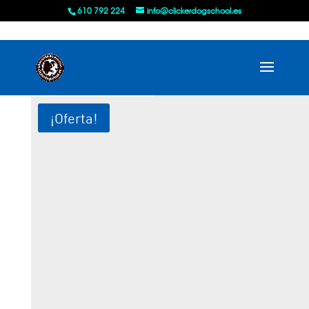
610 792 224
info@clickerdogschool.es
¡Oferta!