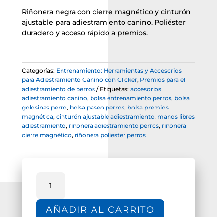
precio
precio
Riñonera negra con cierre magnético y cinturón
original
actual
ajustable para adiestramiento canino. Poliéster
era:
es:
duradero y acceso rápido a premios.
15,00 €.
13,00 €.
Categorías:
Entrenamiento: Herramientas y Accesorios
para Adiestramiento Canino con Clicker
,
Premios para el
adiestramiento de perros
Etiquetas:
accesorios
adiestramiento canino
,
bolsa entrenamiento perros
,
bolsa
golosinas perro
,
bolsa paseo perros
,
bolsa premios
magnética
,
cinturón ajustable adiestramiento
,
manos libres
adiestramiento
,
riñonera adiestramiento perros
,
riñonera
cierre magnético
,
riñonera poliester perros
Riñonera
Magnética
Negra
AÑADIR AL CARRITO