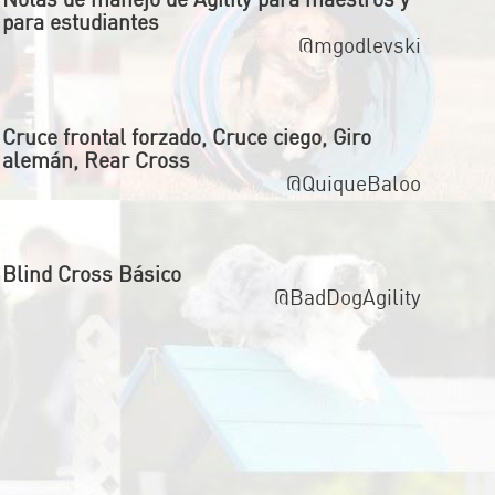
para estudiantes
@mgodlevski
Cruce frontal forzado, Cruce ciego, Giro
alemán, Rear Cross
@QuiqueBaloo
Blind Cross Básico
@BadDogAgility