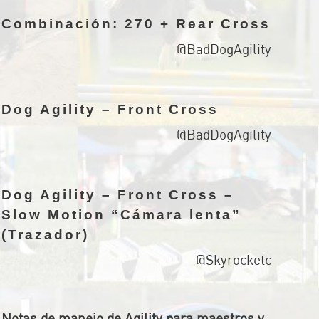
Combinación: 270 + Rear Cross
@BadDogAgility
Dog Agility – Front Cross
@BadDogAgility
Dog Agility – Front Cross –
Slow Motion “Cámara lenta”
(Trazador)
@Skyrocketc
Notas de manejo de Agility para maestros y