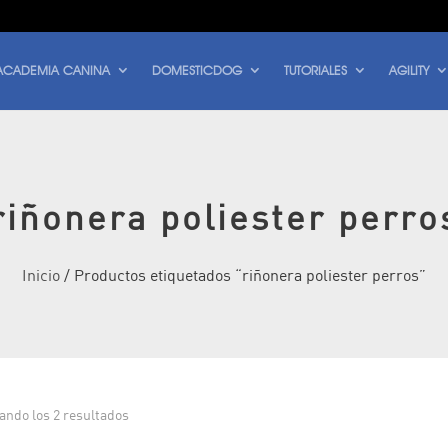
ACADEMIA CANINA
DOMESTICDOG
TUTORIALES
AGILITY
riñonera poliester perro
Inicio
/ Productos etiquetados “riñonera poliester perros”
Ordenado
ando los 2 resultados