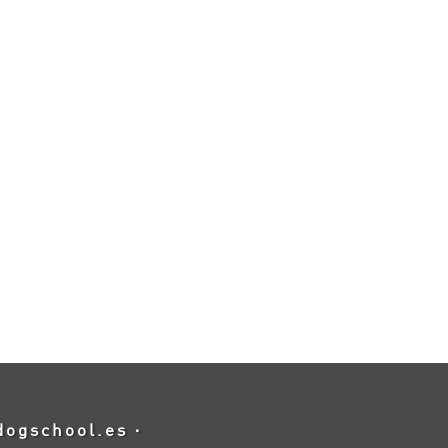
dogschool.es
·