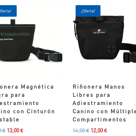
por
Oferta!
¡Oferta!
popularidad
onera Magnética
Riñonera Manos
ra para
Libres para
estramiento
Adiestramiento
ino con Cinturón
Canino con Múltipl
stable
Compartimentos
El
El
El
El
0
€
13,00
€
14,00
€
12,00
€