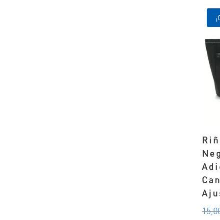
¡
Riñ
Neg
Adi
Can
Aju
15,0