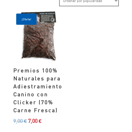
¡Oferta!
Premios 100%
Naturales para
Adiestramiento
Canino con
Clicker (70%
Carne Fresca)
El
El
9,00
€
7,00
€
precio
precio