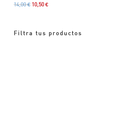
El
El
14,00
€
10,50
€
precio
precio
original
actual
era:
es:
Filtra tus productos
14,00 €.
10,50 €.