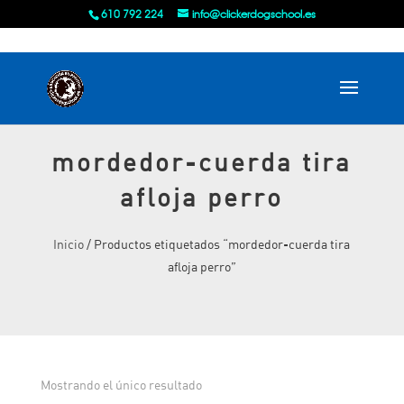
610 792 224
info@clickerdogschool.es
mordedor-cuerda tira
afloja perro
Inicio
/ Productos etiquetados “mordedor-cuerda tira
afloja perro”
Mostrando el único resultado