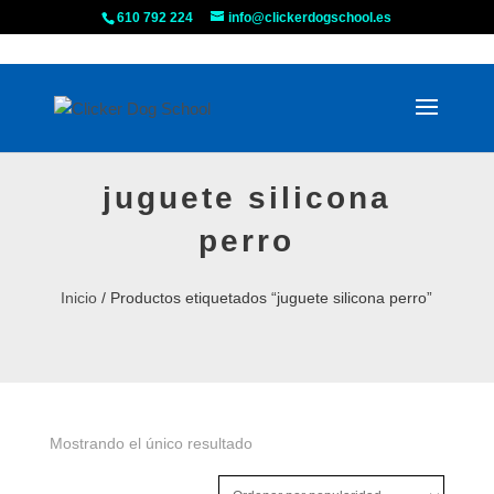
610 792 224
info@clickerdogschool.es
juguete silicona
perro
Inicio
/ Productos etiquetados “juguete silicona perro”
Mostrando el único resultado