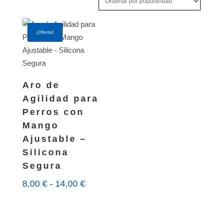
¡Oferta!
Aro de
Agilidad para
Perros con
Mango
Ajustable –
Silicona
Segura
Rango
8,00
€
-
14,00
€
de
precios:
desde