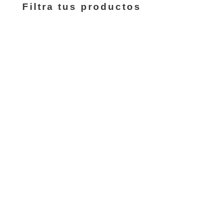
Filtra tus productos
8,00 €
hasta
14,00 €