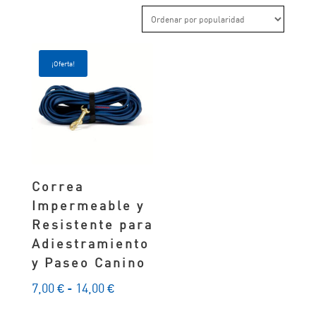
¡Oferta!
Correa
Impermeable y
Resistente para
Adiestramiento
y Paseo Canino
Rango
7,00
€
-
14,00
€
de