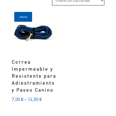
¡Oferta!
Correa
Impermeable y
Resistente para
Adiestramiento
y Paseo Canino
Rango
7,00
€
-
14,00
€
de
precios: