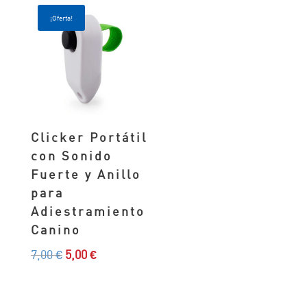
¡Oferta!
Clicker Portátil
con Sonido
Fuerte y Anillo
para
Adiestramiento
Canino
El
El
7,00
€
5,00
€
precio
precio
original
actual