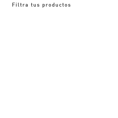
era:
es:
Filtra tus productos
7,00 €.
5,00 €.